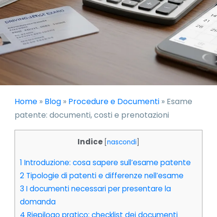
Home
»
Blog
»
Procedure e Documenti
»
Esame
patente: documenti, costi e prenotazioni
Indice
[
nascondi
]
1
Introduzione: cosa sapere sull’esame patente
2
Tipologie di patenti e differenze nell’esame
3
I documenti necessari per presentare la
domanda
4
Riepilogo pratico: checklist dei documenti