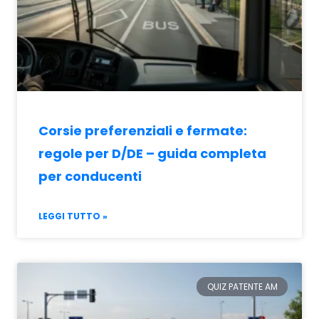
Corsie preferenziali e fermate:
regole per D/DE – guida completa
per conducenti
LEGGI TUTTO »
QUIZ PATENTE AM