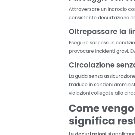
Attraversare un incrocio c
consistente decurtazione dei
Oltrepassare la li
Eseguire sorpassi in condizi
provocare incidenti gravi. E
Circolazione senz
La guida senza assicurazion
traduce in sanzioni amministr
violazioni collegate alla c
Come vengon
significa re
Le
decurtazioni
si applicano