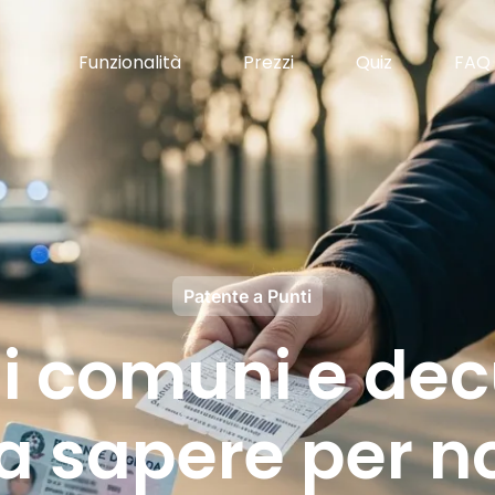
Funzionalità
Prezzi
Quiz
FAQ
Patente a Punti
ni comuni e dec
a sapere per n