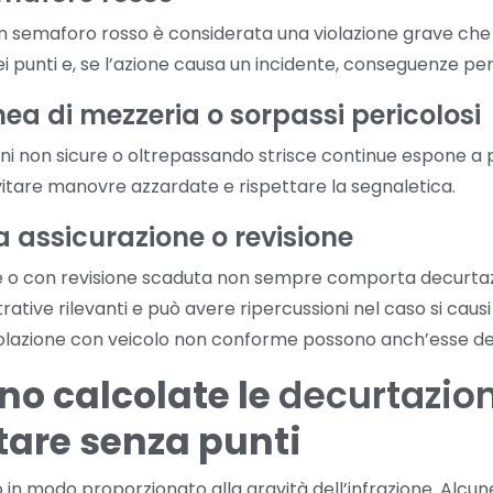
on semaforo rosso è considerata una violazione grave c
 punti e, se l’azione causa un incidente, conseguenze penali
nea di mezzeria o sorpassi pericolosi
oni non sicure o oltrepassando strisce continue espone a 
vitare manovre azzardate e rispettare la segnaletica.
a assicurazione o revisione
e o con revisione scaduta non sempre comporta decurtazion
ative rilevanti e può avere ripercussioni nel caso si causi 
ircolazione con veicolo non conforme possono anch’esse de
o calcolate le
decurtazion
stare senza punti
 in modo proporzionato alla gravità dell’infrazione. Alcu