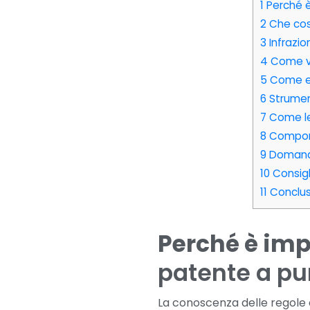
1
Perché è
2
Che cos
3
Infrazio
4
Come ve
5
Come evi
6
Strument
7
Come le
8
Comport
9
Domande 
10
Consigli
11
Conclus
Perché è imp
patente a pu
La conoscenza delle regole