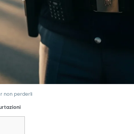
r non perderli
rtazioni