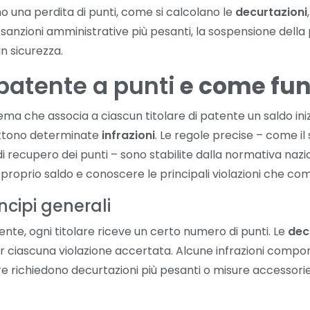
na perdita di punti, come si calcolano le
decurtazioni
e sanzioni amministrative più pesanti, la sospensione dell
n sicurezza.
patente a punti
e come fun
ema che associa a ciascun titolare di patente un saldo iniz
ttono determinate
infrazioni
. Le regole precise – come il sa
i recupero dei punti – sono stabilite dalla normativa nazi
 proprio saldo e conoscere le principali violazioni che co
incipi generali
atente, ogni titolare riceve un certo numero di punti. Le
dec
 ciascuna violazione accertata. Alcune infrazioni comport
tre richiedono decurtazioni più pesanti o misure accessor