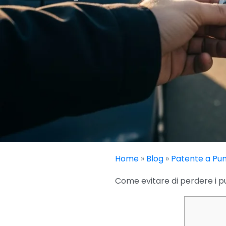
Home
»
Blog
»
Patente a Pun
Come evitare di perdere i pu